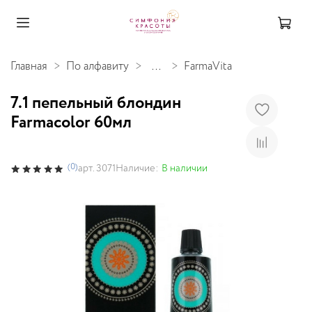
Главная
По алфавиту
...
FarmaVita
7.1 пепельный блондин
Farmacolor 60мл
(0)
Наличие:
В наличии
арт.
3071