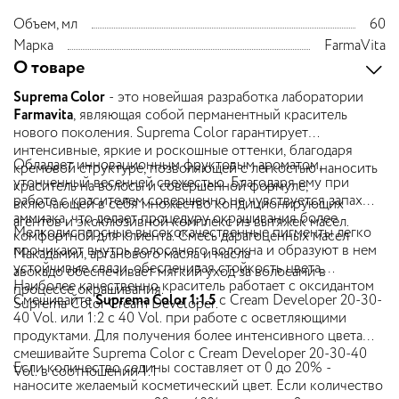
Объем, мл
60
Марка
FarmaVita
О товаре
Suprema Color
- это новейшая разработка лаборатории
Farmavita
, являющая собой перманентный краситель
нового поколения. Suprema Color гарантирует
интенсивные, яркие и роскошные оттенки, благодаря
Обладает инновационным фруктовым ароматом,
кремовой структуре, позволяющей с легкостью наносить
утонченный весенней свежестью. Благодаря ему при
краситель на волосы и совершенной формуле,
работе с красителем совершенно не чувствуется запах
включающей в себя множество кондиционирующих
аммиака, что делает процедуру окрашивания более
агентов и эксклюзивной комплекс из вытяжек масел.
Мелкодисперсные высококачественные пигменты легко
комфортной для клиента. Смесь дарагоценных масел
проникают внутрь волосяного волокна и образуют в нем
Макадамии, арганового масла и масла
устойчивые связи, обеспечивая стойкость цвета.
авокадо обеспечивает мягкий уход за волосами в
Наиболее качественно краситель работает с оксидантом
процессе окрашивания.
Смешивайте
Suprema Color 1:1.5
с Cream Developer 20-30-
Suprema Color Cream Developer.
40 Vol. или 1:2 с 40 Vol. при работе с осветляющими
продуктами. Для получения более интенсивного цвета
смешивайте Suprema Color с Cream Developer 20-30-40
Если количество седины составляет от 0 до 20% -
Vol. в соотношении 1:1
наносите желаемый косметический цвет. Если количество