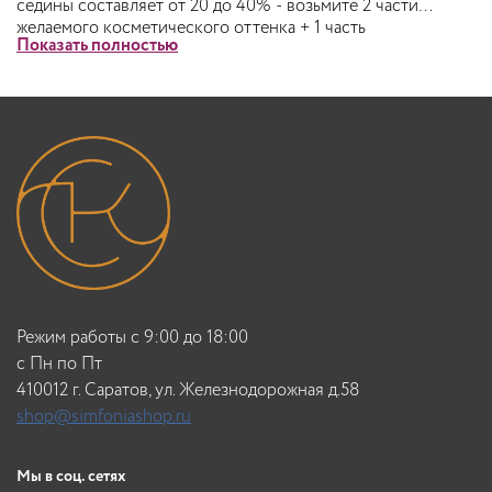
седины составляет от 20 до 40% - возьмите 2 части
желаемого косметического оттенка + 1 часть
Показать полностью
соответствующего натурального оттенка. Если
количество седины составляет от 40 до 60% - возьмите 1
часть желаемого косметического оттенка + 1 часть
соответствующего натурального оттенка. Если
количество седины составляет от 60 до 100% - возьмите 1
часть желаемого косметического оттенка + 2 часть
соответствующего натурального оттенка (например: 6.35
+ 6.0). Рекомендуемый состав смеси 1:1.
Режим работы с 9:00 до 18:00
c Пн по Пт
410012 г. Саратов, ул. Железнодорожная д.58
shop@simfoniashop.ru
Мы в соц. сетях