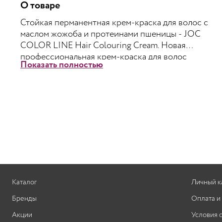
О товаре
Стойкая перманентная крем-краска для волос с
маслом жожоба и протеинами пшеницы - JOC
COLOR LINE Hair Colouring Cream. Новая
профессиональная крем-краска для волос
Показать полностью
удовлетворяет потребности клиентов и дает
новые возможности мастерам-парикмахерам.
Глубокое стойкое окрашивание. 100 %
окрашивание седых волос. Защита структуры
волоса по всей длине. Придание блеска и
шелковистости волосам. Защита от вредного
воздействия солнечных лучей, благодаря UV-
фильтрам. Кремообразная консистенция краски
удобна в работе и хорошо распределяется по
всей длине волос.
Каталог
Личный к
Смешивание:
тюбик содержит 100 мл краски,
Бренды
Оплата и
рассчитанный на 2 процедуры окрашивания
Акции
Условия 
волос средней длины. Крем-краска смешивается