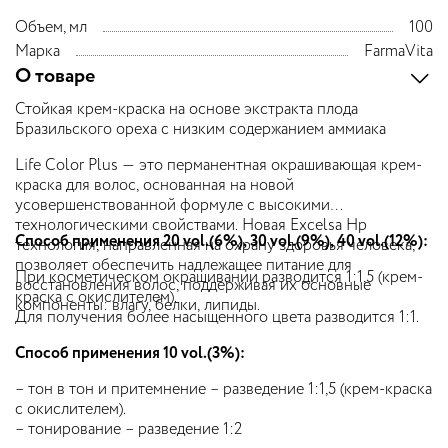
Объем, мл
100
Марка
FarmaVita
О товаре
Стойкая крем-краска на основе экстракта плода
Бразильского ореха с низким содержанием аммиака
Life Color Plus — это перманентная окрашивающая крем-
краска для волос, основанная на новой
усовершенствованной формуле с высокими
технологическими свойствами. Новая Excelsa Hp
Способ применения 20 vol.(6%), 30 vol.(9%), 40 vol.(12%):
технология, направленная на охрану здоровья человека,
позволяет обеспечить надлежащее питание для
При косметическом окрашивании разводится 1:1,5 (крем-
восстановления волос, поддерживая их основные
краска с окислителем).
компоненты: влагу, белки, липиды.
Для получения более насыщенного цвета разводится 1:1.
Способ применения 10 vol.(3%):
– тон в тон и притемнение – разведение 1:1,5 (крем-краска
с окислителем).
– тонирование – разведение 1:2