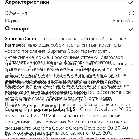
Характеристики
Объем, мл
60
Марка
FarmaVita
О товаре
Suprema Color
- это новейшая разработка лаборатории
Farmavita
, являющая собой перманентный краситель
нового поколения. Suprema Color гарантирует
интенсивные, яркие и роскошные оттенки, благодаря
Обладает инновационным фруктовым ароматом,
кремовой структуре, позволяющей с легкостью наносить
утонченный весенней свежестью. Благодаря ему при
краситель на волосы и совершенной формуле,
работе с красителем совершенно не чувствуется запах
включающей в себя множество кондиционирующих
аммиака, что делает процедуру окрашивания более
агентов и эксклюзивной комплекс из вытяжек масел.
Мелкодисперсные высококачественные пигменты легко
комфортной для клиента. Смесь дарагоценных масел
проникают внутрь волосяного волокна и образуют в нем
Макадамии, арганового масла и масла
устойчивые связи, обеспечивая стойкость цвета.
авокадо обеспечивает мягкий уход за волосами в
Наиболее качественно краситель работает с оксидантом
процессе окрашивания.
Смешивайте
Suprema Color 1:1.5
с Cream Developer 20-30-
Suprema Color Cream Developer.
40 Vol. или 1:2 с 40 Vol. при работе с осветляющими
продуктами. Для получения более интенсивного цвета
смешивайте Suprema Color с Cream Developer 20-30-40
Если количество седины составляет от 0 до 20% -
Vol. в соотношении 1:1