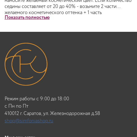
наносите желаемый косметический цвет. Если количество
седины составляет от 20 до 40% - возьмите 2 части
желаемого косметического оттенка + 1 часть
Показать полностью
соответствующего натурального оттенка. Если
количество седины составляет от 40 до 60% - возьмите 1
часть желаемого косметического оттенка + 1 часть
соответствующего натурального оттенка. Если
количество седины составляет от 60 до 100% - возьмите 1
часть желаемого косметического оттенка + 2 часть
соответствующего натурального оттенка (например: 6.35
+ 6.0). Рекомендуемый состав смеси 1:1.
Режим работы с 9:00 до 18:00
c Пн по Пт
410012 г. Саратов, ул. Железнодорожная д.58
shop@simfoniashop.ru