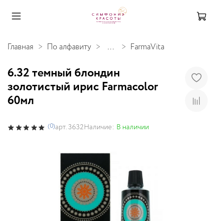
Главная
По алфавиту
...
FarmaVita
6.32 темный блондин
золотистый ирис Farmacolor
60мл
(0)
Наличие:
В наличии
арт.
3632