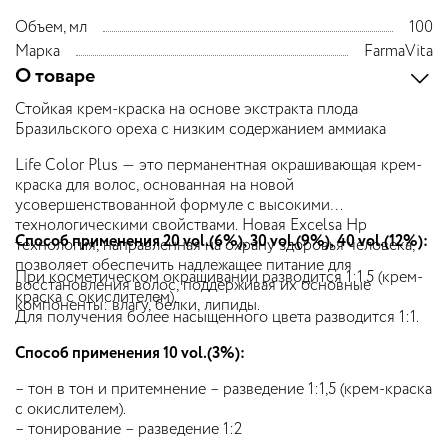
Объем, мл
100
Марка
FarmaVita
О товаре
Стойкая крем-краска на основе экстракта плода
Бразильского ореха с низким содержанием аммиака
Life Color Plus — это перманентная окрашивающая крем-
краска для волос, основанная на новой
усовершенствованной формуле с высокими
технологическими свойствами. Новая Excelsa Hp
Способ применения 20 vol.(6%), 30 vol.(9%), 40 vol.(12%):
технология, направленная на охрану здоровья человека,
позволяет обеспечить надлежащее питание для
При косметическом окрашивании разводится 1:1,5 (крем-
восстановления волос, поддерживая их основные
краска с окислителем).
компоненты: влагу, белки, липиды.
Для получения более насыщенного цвета разводится 1:1.
Способ применения 10 vol.(3%):
– тон в тон и притемнение – разведение 1:1,5 (крем-краска
с окислителем).
– тонирование – разведение 1:2