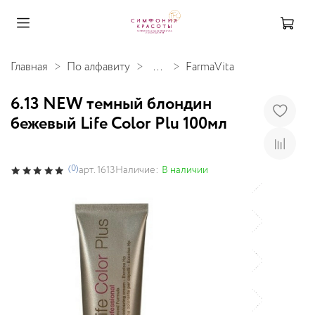
Главная
По алфавиту
...
FarmaVita
6.13 NEW темный блондин
бежевый Life Color Plu 100мл
(0)
Наличие:
В наличии
арт.
1613