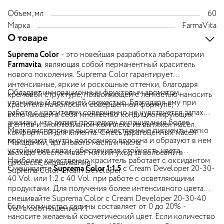
Объем, мл
60
Марка
FarmaVita
О товаре
Suprema Color
- это новейшая разработка лаборатории
Farmavita
, являющая собой перманентный краситель
нового поколения. Suprema Color гарантирует
интенсивные, яркие и роскошные оттенки, благодаря
Обладает инновационным фруктовым ароматом,
кремовой структуре, позволяющей с легкостью наносить
утонченный весенней свежестью. Благодаря ему при
краситель на волосы и совершенной формуле,
работе с красителем совершенно не чувствуется запах
включающей в себя множество кондиционирующих
аммиака, что делает процедуру окрашивания более
агентов и эксклюзивной комплекс из вытяжек масел.
Мелкодисперсные высококачественные пигменты легко
комфортной для клиента. Смесь дарагоценных масел
проникают внутрь волосяного волокна и образуют в нем
Макадамии, арганового масла и масла
устойчивые связи, обеспечивая стойкость цвета.
авокадо обеспечивает мягкий уход за волосами в
Наиболее качественно краситель работает с оксидантом
процессе окрашивания.
Смешивайте
Suprema Color 1:1.5
с Cream Developer 20-30-
Suprema Color Cream Developer.
40 Vol. или 1:2 с 40 Vol. при работе с осветляющими
продуктами. Для получения более интенсивного цвета
смешивайте Suprema Color с Cream Developer 20-30-40
Если количество седины составляет от 0 до 20% -
Vol. в соотношении 1:1
наносите желаемый косметический цвет. Если количество