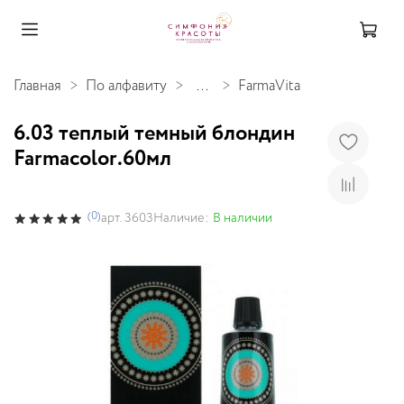
Главная
По алфавиту
...
FarmaVita
6.03 теплый темный блондин
Farmacolor.60мл
(0)
Наличие:
В наличии
арт.
3603