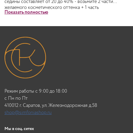
седины составляет от 20 до 40% - возьмите 2 части
желаемого косметического оттенка + 1 часть
Показать полностью
соответствующего натурального оттенка. Если
количество седины составляет от 40 до 60% - возьмите 1
часть желаемого косметического оттенка + 1 часть
соответствующего натурального оттенка. Если
количество седины составляет от 60 до 100% - возьмите 1
часть желаемого косметического оттенка + 2 часть
соответствующего натурального оттенка (например: 6.35
+ 6.0). Рекомендуемый состав смеси 1:1.
Режим работы с 9:00 до 18:00
c Пн по Пт
410012 г. Саратов, ул. Железнодорожная д.58
shop@simfoniashop.ru
Мы в соц. сетях