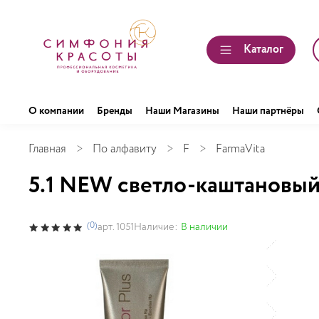
Каталог
О компании
Бренды
Наши Магазины
Наши партнёры
Главная
По алфавиту
F
FarmaVita
5.1 NEW светло-каштановый
(0)
Наличие:
В наличии
арт.
1051