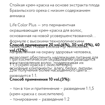
Стойкая крем-краска на основе экстракта плода
Бразильского ореха с низким содержанием
аммиака
Life Color Plus — это перманентная
окрашивающая крем-краска для волос,
основанная на новой усовершенствованной
формуле с высокими технологическими
Способ применения 20 vol.(6%), 30 vol.(9%), 40
свойствами. Новая Excelsa Hp технология,
vol.(12%):
направленная на охрану здоровья человека,
позволяет обеспечить надлежащее питание для
При косметическом окрашивании разводится
восстановления волос, поддерживая их
1:1,5 (крем-краска с окислителем).
основные компоненты: влагу, белки, липиды.
Для получения более насыщенного цвета
разводится 1:1.
Способ применения 10 vol.(3%):
– тон в тон и притемнение – разведение 1:1,5
(крем-краска с окислителем).
– тонирование – разведение 1:2