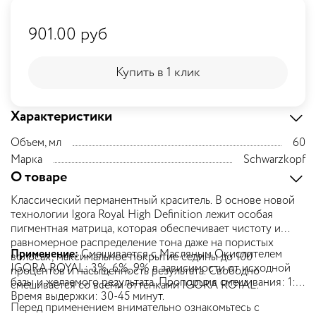
901.00 руб
Купить в 1 клик
Купить в 1 клик
Характеристики
Объем, мл
60
Марка
Schwarzkopf
О товаре
Классический перманентный краситель. В основе новой
технологии Igora Royal High Definition лежит особая
пигментная матрица, которая обеспечивает чистоту и
равномерное распределение тона даже на пористых
Применение:
Смешивается с Масляным Окислителем
волосах, максимальное покрытие седины до 100
IGORA ROYAL: 3%, 6%, 9% в зависимости от исходной
процентов и насыщенность результата. Свободно
базы и желаемого результата. Пропорция смешивания: 1:1.
смешивается со всеми оттенками IGORA ROYAL.
Время выдержки: 30-45 минут.
Перед применением внимательно ознакомьтесь с