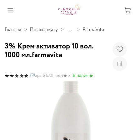
Главная
По алфавиту
...
FarmaVita
3% Крем активатор 10 вол.
1000 мл.farmavita
(0)
Наличие:
В наличии
арт.
2130