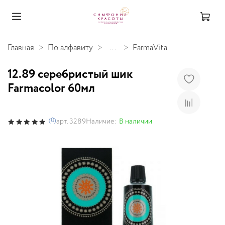
Главная
По алфавиту
...
FarmaVita
12.89 серебристый шик
Farmacolor 60мл
(0)
Наличие:
В наличии
арт.
3289