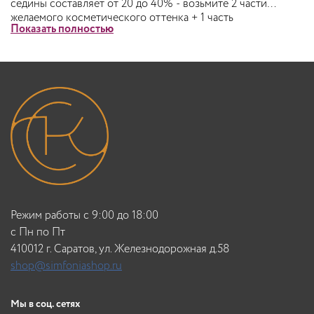
седины составляет от 20 до 40% - возьмите 2 части
желаемого косметического оттенка + 1 часть
Показать полностью
соответствующего натурального оттенка. Если
количество седины составляет от 40 до 60% - возьмите 1
часть желаемого косметического оттенка + 1 часть
соответствующего натурального оттенка. Если
количество седины составляет от 60 до 100% - возьмите 1
часть желаемого косметического оттенка + 2 часть
соответствующего натурального оттенка (например: 6.35
+ 6.0). Рекомендуемый состав смеси 1:1.
Режим работы с 9:00 до 18:00
c Пн по Пт
410012 г. Саратов, ул. Железнодорожная д.58
shop@simfoniashop.ru
Мы в соц. сетях