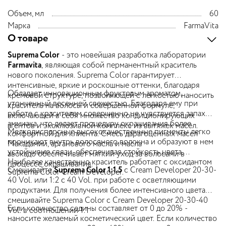
Объем, мл
60
Марка
FarmaVita
О товаре
Suprema Color
- это новейшая разработка лаборатории
Farmavita
, являющая собой перманентный краситель
нового поколения. Suprema Color гарантирует
интенсивные, яркие и роскошные оттенки, благодаря
Обладает инновационным фруктовым ароматом,
кремовой структуре, позволяющей с легкостью наносить
утонченный весенней свежестью. Благодаря ему при
краситель на волосы и совершенной формуле,
работе с красителем совершенно не чувствуется запах
включающей в себя множество кондиционирующих
аммиака, что делает процедуру окрашивания более
агентов и эксклюзивной комплекс из вытяжек масел.
Мелкодисперсные высококачественные пигменты легко
комфортной для клиента. Смесь дарагоценных масел
проникают внутрь волосяного волокна и образуют в нем
Макадамии, арганового масла и масла
устойчивые связи, обеспечивая стойкость цвета.
авокадо обеспечивает мягкий уход за волосами в
Наиболее качественно краситель работает с оксидантом
процессе окрашивания.
Смешивайте
Suprema Color 1:1.5
с Cream Developer 20-30-
Suprema Color Cream Developer.
40 Vol. или 1:2 с 40 Vol. при работе с осветляющими
продуктами. Для получения более интенсивного цвета
смешивайте Suprema Color с Cream Developer 20-30-40
Если количество седины составляет от 0 до 20% -
Vol. в соотношении 1:1
наносите желаемый косметический цвет. Если количество