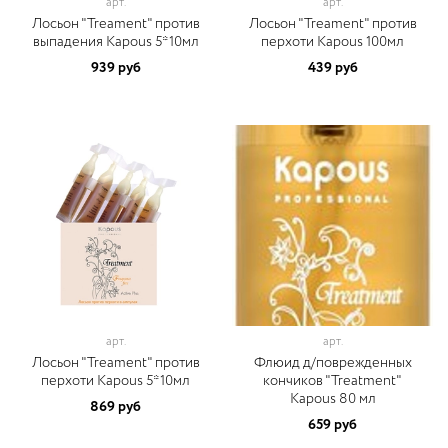
арт.
арт.
Лосьон "Treament" против
Лосьон "Treament" против
выпадения Kapous 5*10мл
перхоти Kapous 100мл
939 руб
439 руб
арт.
арт.
Лосьон "Treament" против
Флюид д/поврежденных
перхоти Kapous 5*10мл
кончиков "Treatment"
Kapous 80 мл
869 руб
659 руб