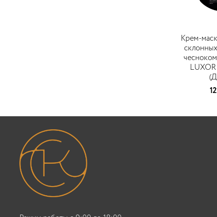
Крем-маск
склонных
чесноком
LUXOR P
(Д
12