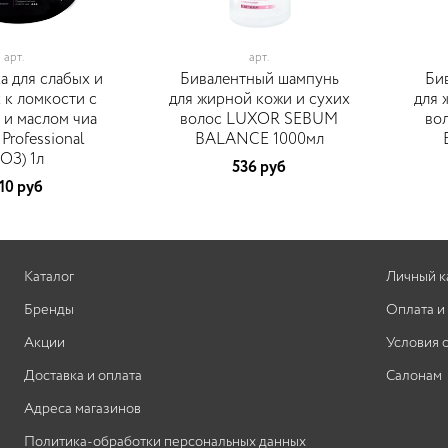
арт.
арт.
а для слабых и
Бивалентный шампунь
Би
 к ломкости с
для жирной кожи и сухих
для 
 и маслом чиа
волос LUXOR SEBUM
во
rofessional
BALANCE 1000мл
ОЗ) 1л
536 руб
10 руб
Каталог
Личный к
Бренды
Оплата и
Акции
Условия 
Доставка и оплата
Салонам
Адреса магазинов
Политика-обработки персональных данных