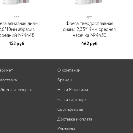
арт.
арт.
еза алмазная диам.:
Фреза твердосплавная
2,6*10мм абразив
диам.: 2,35*14мм средняя
средний №4448
насечка №4450
152 руб
462 руб
абинет
О компании
 доставка
Бренды
обмена и возврата
Наши Магазины
Наши партнёры
Сертификаты
Доставка и оплата
Контакты