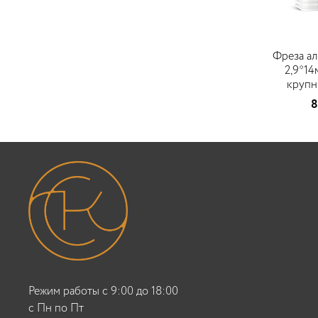
Фреза ал
2,9*14
круп
8
Режим работы с 9:00 до 18:00
c Пн по Пт