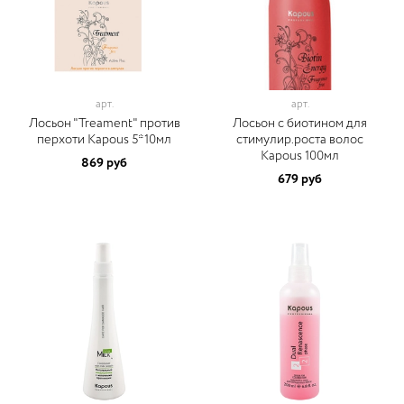
арт.
арт.
Лосьон "Treament" против
Лосьон с биотином для
перхоти Kapous 5*10мл
стимулир.роста волос
Kapous 100мл
869 руб
679 руб