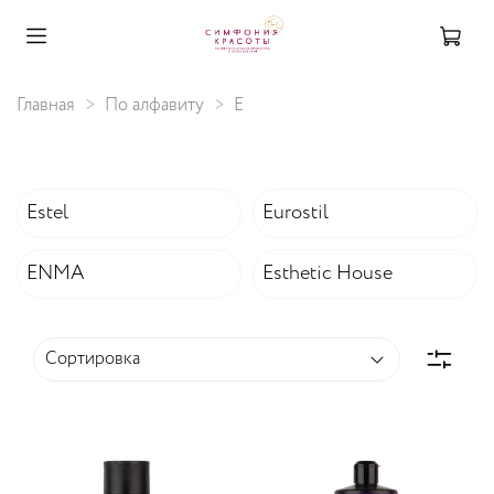
Главная
По алфавиту
E
Estel
Eurostil
ENMA
Esthetic House